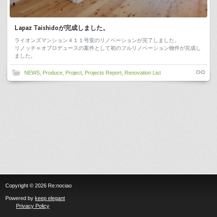
Lapaz Taishidoが完成しました。
ライオンズマンション４１１号室のリノベーションが完了しました。
リノッチャオプロデュースの案件として初のフルリノベーション物件が完成し
ました。
NEWS
,
Produce
,
Project
,
Projects Report
,
Renovation List
Copyright © 2026 Re:nociao
Powered by
keep elegant
Privacy Policy